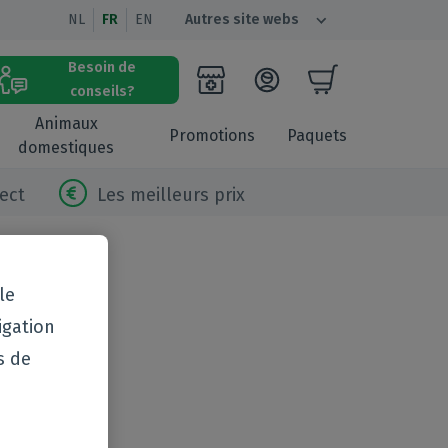
NL
FR
EN
Autres site webs
Besoin de
conseils?
Animaux
Promotions
Paquets
domestiques
ect
Les meilleurs prix
le
igation
s de