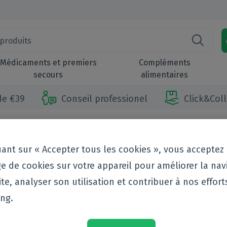
Médicaments et premiers
Compléments
secours
alimentaires
 de €39
Conseil professionel
Click&Coll
ns et bien-être
uant sur « Accepter tous les cookies », vous acceptez 
e de cookies sur votre appareil pour améliorer la nav
r vous aider sur la voie d'un corps sain qui vous permet de profiter
nt de la vie.
ite, analyser son utilisation et contribuer à nos effort
ng.
par
Marque
Producteur