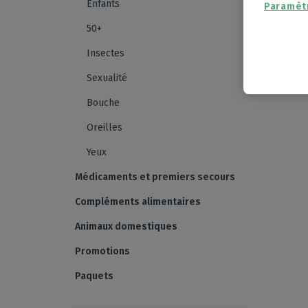
Enfants
Paramèt
50+
Insectes
Sexualité
Bouche
Oreilles
Yeux
Médicaments et premiers secours
Compléments alimentaires
Animaux domestiques
Promotions
Paquets