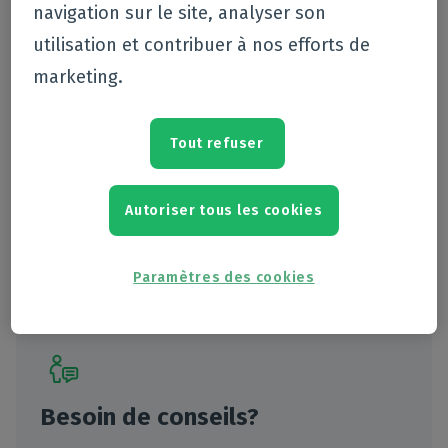
navigation sur le site, analyser son
utilisation et contribuer à nos efforts de
marketing.
Dans le panier
Tout refuser
Livraison gratuite à partir de €39
Enlèvement gratuit dans votre pharmacie locale
Autoriser tous les cookies
Commandé avant 12h, expédié le jour-même
Prix identique aux autres pharmacies
Paramètres des cookies
Besoin de conseils?