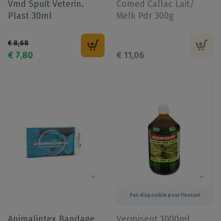
Vmd Spuit Veterin.
Comed Callac Lait/
Plast 30ml
Melk Pdr 300g
€
8
,
68
€
7
,
80
€
11
,
06
Pas disponible pour l'instant
Animalintex Bandage
Vermisept 1000ml