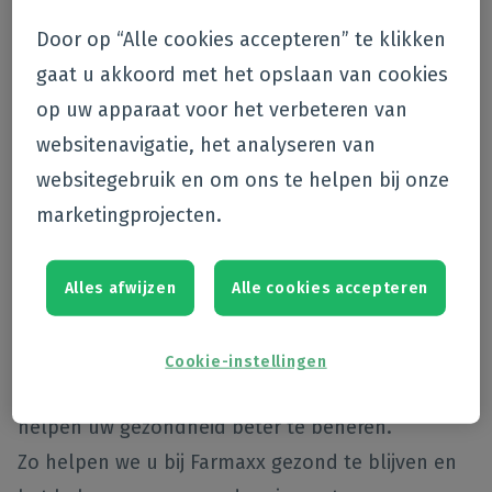
Door op “Alle cookies accepteren” te klikken
gaat u akkoord met het opslaan van cookies
Uw zorgproducten kopen via Farmaxx
op uw apparaat voor het verbeteren van
is veel meer dan een transactie
websitenavigatie, het analyseren van
websitegebruik en om ons te helpen bij onze
marketingprojecten.
Het is
kwaliteitszorg
! Want onze
partnerapothekers geven u de antwoorden die u
nodig heeft om gezondheidsproblemen aan te
Alles afwijzen
Alle cookies accepteren
pakken en op te lossen.
Samen met hen, leveren wij u
expertise en
Cookie-instellingen
adviezen inzake zorg en medicatie
om u te
helpen uw gezondheid beter te beheren.
Zo helpen we u bij Farmaxx gezond te blijven en