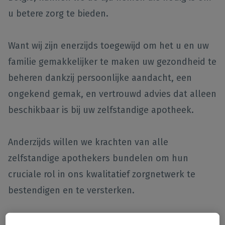
u betere zorg te bieden.
Want wij zijn enerzijds toegewijd om het u en uw
familie gemakkelijker te maken uw gezondheid te
beheren dankzij persoonlijke aandacht, een
ongekend gemak, en vertrouwd advies dat alleen
beschikbaar is bij uw zelfstandige apotheek.
Anderzijds willen we krachten van alle
zelfstandige apothekers bundelen om hun
cruciale rol in ons kwalitatief zorgnetwerk te
bestendigen en te versterken.