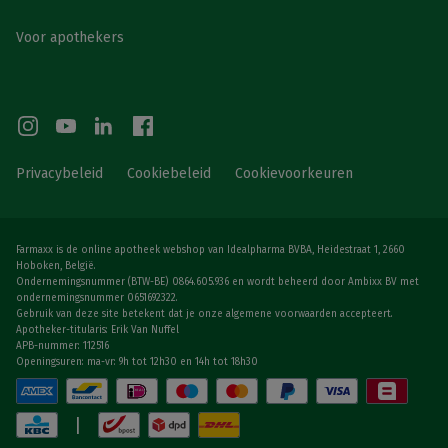
Voor apothekers
Privacybeleid
Cookiebeleid
Cookievoorkeuren
Farmaxx is de online apotheek webshop van Idealpharma BVBA, Heidestraat 1, 2660
Hoboken, België.
Ondernemingsnummer (BTW-BE) 0864.605.936 en wordt beheerd door Ambixx BV met
ondernemingsnummer 0651692322.
Gebruik van deze site betekent dat je onze algemene voorwaarden accepteert.
Apotheker-titularis: Erik Van Nuffel
APB-nummer: 112516
Openingsuren: ma-vr: 9h tot 12h30 en 14h tot 18h30
|