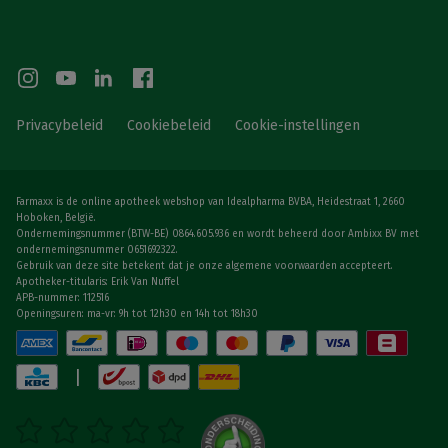
Privacybeleid
Cookiebeleid
Cookie-instellingen
Farmaxx is de online apotheek webshop van Idealpharma BVBA, Heidestraat 1, 2660
Hoboken, België.
Ondernemingsnummer (BTW-BE) 0864.605.936 en wordt beheerd door Ambixx BV met
ondernemingsnummer 0651692322.
Gebruik van deze site betekent dat je onze algemene voorwaarden accepteert.
Apotheker-titularis: Erik Van Nuffel
APB-nummer: 112516
Openingsuren: ma-vr: 9h tot 12h30 en 14h tot 18h30
|