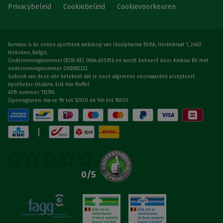
Privacybeleid
Cookiebeleid
Cookievoorkeuren
Farmaxx is de online apotheek webshop van Idealpharma BVBA, Heidestraat 1, 2660
Hoboken, België.
Ondernemingsnummer (BTW-BE) 0864.605.936 en wordt beheerd door Ambixx BV met
ondernemingsnummer 0651692322.
Gebruik van deze site betekent dat je onze algemene voorwaarden accepteert.
Apotheker-titularis: Erik Van Nuffel
APB-nummer: 112516
Openingsuren: ma-vr: 9h tot 12h30 en 14h tot 18h30
|
0
/5