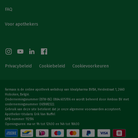
FAQ
Voor apothekers
Privacybeleid
Cookiebeleid
Cookievoorkeuren
Farmaxx is de online apotheek webshop van Idealpharma BVBA, Heidestraat 1, 2660
Hoboken, België.
Ondernemingsnummer (BTW-BE) 0864.605.936 en wordt beheerd door Ambixx BV met
ondernemingsnummer 0651692322.
Gebruik van deze site betekent dat je onze algemene voorwaarden accepteert.
Apotheker-titularis: Erik Van Nuffel
APB-nummer: 112516
Openingsuren: ma-vr: 9h tot 12h30 en 14h tot 18h30