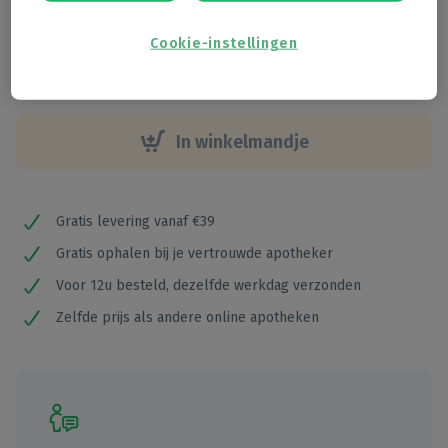
€
1
,
70
Cookie-instellingen
In winkelmandje
Gratis levering vanaf €39
Gratis ophalen bij je vertrouwde apotheker
Voor 12u besteld, dezelfde werkdag verzonden
Zelfde prijs als andere online apotheken